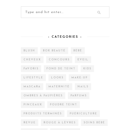
– CATEGORIES –
BLUSH
BOX BEAUTÉ
BÉBÉ
CHEVEUX
CONCOURS
EVEIL
FAVORIS
FOND DE TEINT
KIDS
LIFESTYLE
LOOKS
MAKE-UP
MASCARA
MATERNITÉ
NAILS
OMBRES À PAUPIÈRES
PARFUMS
PINCEAUX
POUDRE TEINT
PRODUITS TERMINÉS
PUÉRICULTURE
REVUE
ROUGE À LÈVRES
SOINS BÉBÉ