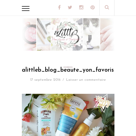
alittleb_blog_beaute_yon_favoris_de_le
17 septembre 2016
/
Laisser un commentaire