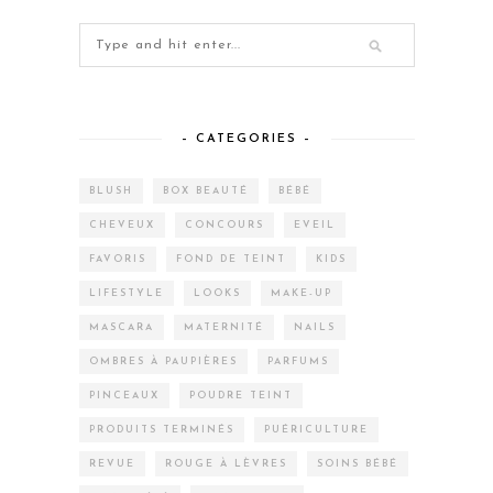
– CATEGORIES –
BLUSH
BOX BEAUTÉ
BÉBÉ
CHEVEUX
CONCOURS
EVEIL
FAVORIS
FOND DE TEINT
KIDS
LIFESTYLE
LOOKS
MAKE-UP
MASCARA
MATERNITÉ
NAILS
OMBRES À PAUPIÈRES
PARFUMS
PINCEAUX
POUDRE TEINT
PRODUITS TERMINÉS
PUÉRICULTURE
REVUE
ROUGE À LÈVRES
SOINS BÉBÉ