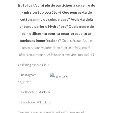
Et toi ça t’aurai plu de participer à ce genre de
« mission top secrète »? Que penses-tu de
cette gamme de soins visage? Avais-tu déjà
entendu parler d’Hydraflore? Quels genre de
soin utilises-tu pour ta peau lorsque tu as
quelques imperfections?
On se retrouve juste en
dessous pour papoter de tout ça, je te fais plein de
bisous en attendant et je te dis à très vite ! mouack <3
Le lil’blog est aussi ici :
– Instagram
:
a_littleb
– Hellocoton: Alittleb
– Facebook :
A Little B
* Produits envoyés dans le cadre d’un test avant