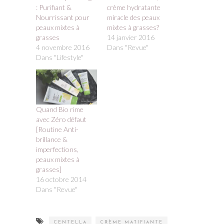
: Purifiant &
crème hydratante
Nourrissant pour
miracle des peaux
peaux mixtes à
mixtes à grasses?
grasses
14 janvier 2016
4 novembre 2016
Dans "Revue"
Dans "Lifestyle"
Quand Bio rime
avec Zéro défaut
[Routine Anti-
brillance &
imperfections,
peaux mixtes à
grasses]
16 octobre 2014
Dans "Revue"
CENTELLA
CRÈME MATIFIANTE