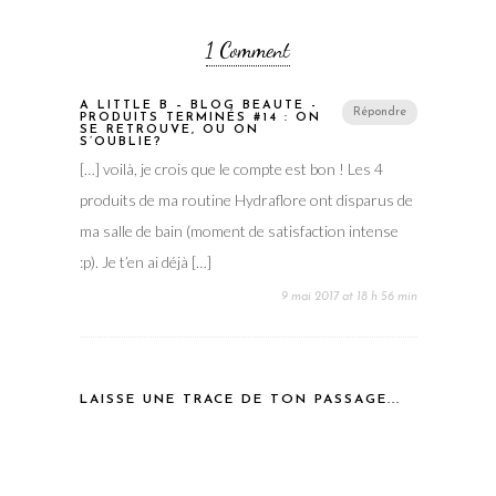
1 Comment
A LITTLE B – BLOG BEAUTÉ -
Répondre
PRODUITS TERMINÉS #14 : ON
SE RETROUVE, OU ON
S’OUBLIE?
[…] voilà, je crois que le compte est bon ! Les 4
produits de ma routine Hydraflore ont disparus de
ma salle de bain (moment de satisfaction intense
:p). Je t’en ai déjà […]
9 mai 2017 at 18 h 56 min
LAISSE UNE TRACE DE TON PASSAGE...