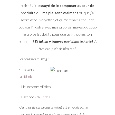
plaira !
J’ai essayé de le composer autour de
produits qui me plaisent vraiment
ou que j’ai
adoré découvrir/offrir, et ça me tenait à coeur de
pouvoir l’illustre avec mes propres images, du coup
je croise les doigts pour que tu y trouves ton
bonheur !
Et toi, on y trouves quoi dans ta hotte?
A
très vite, plein de bisous <3
Les coulisses du blog :
– Instagram
:
a_littleb
– Hellocoton: Alittleb
– Facebook :
A Little B
Certains de ces produits m’ont été envoyés par la
marque, le revendeur ou l’agence de presse de la