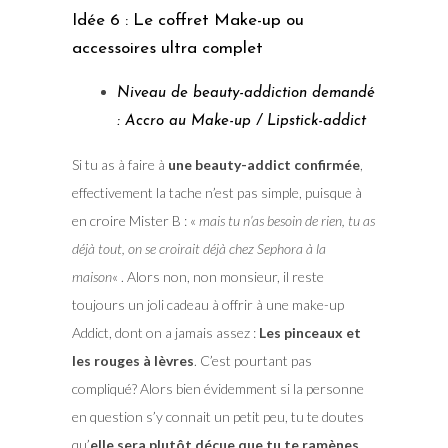
Idée 6 : Le coffret Make-up ou
accessoires ultra complet
Niveau de beauty-addiction demandé
: Accro au Make-up / Lipstick-addict
Si tu as à faire à
une beauty-addict confirmée
,
effectivement la tache n’est pas simple, puisque à
en croire Mister B : «
mais tu n’as besoin de rien, tu as
déjà tout, on se croirait déjà chez Sephora à la
maison
« . Alors non, non monsieur, il reste
toujours un joli cadeau à offrir à une make-up
Addict, dont on a jamais assez :
Les pinceaux et
les rouges à lèvres
. C’est pourtant pas
compliqué? Alors bien évidemment si la personne
en question s’y connait un petit peu, tu te doutes
qu’
elle sera plutôt déçue que tu te ramènes