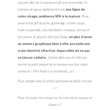
aucune idée de ce qui pourrait la transcender, la
marque propose également tout
une ligne de
soins visage, ambiance SPA à la maison
. Pour
avoir testé gel douche, gommage, crème corps,
huile corporelle, eau micellaire, masque, sérum et
j’en passe, je peux te dire que Baïja,
en plus d’avoir
un univers graphique bien à elle, possède une
vraie identité olfactive. Impossible de ne pas
se laisser séduire
…(
j’envie déjà ceux et celles qui
auront un petit paquet de la marque sous leur sapin
sachez-le ! Père Noël si tu m’entends…;p
)
Pour plonger dans la sphère parfumée de Baïja c’est par
ici
!
Pour retrouver mes revues sur les soins de la marque on
clique
là
!