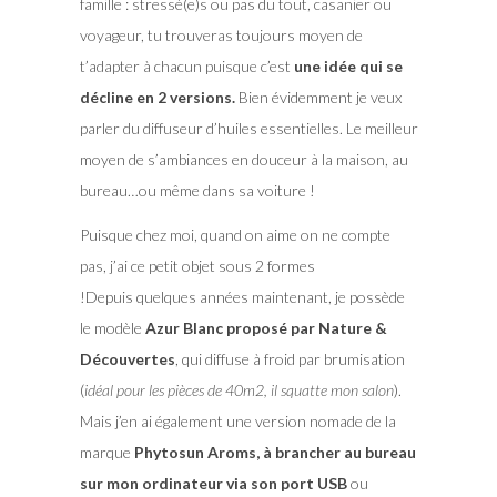
famille : stressé(e)s ou pas du tout, casanier ou
voyageur, tu trouveras toujours moyen de
t’adapter à chacun puisque c’est
une idée qui se
décline en 2 versions.
Bien évidemment je veux
parler du diffuseur d’huiles essentielles. Le meilleur
moyen de s’ambiances en douceur à la maison, au
bureau…ou même dans sa voiture !
Puisque chez moi, quand on aime on ne compte
pas, j’ai ce petit objet sous 2 formes
!Depuis quelques années maintenant, je possède
le modèle
Azur Blanc proposé par Nature &
Découvertes
, qui diffuse à froid par brumisation
(
idéal pour les pièces de 40m2, il squatte mon salon
).
Mais j’en ai également une version nomade de la
marque
Phytosun Aroms, à brancher au bureau
sur mon ordinateur via son port USB
ou