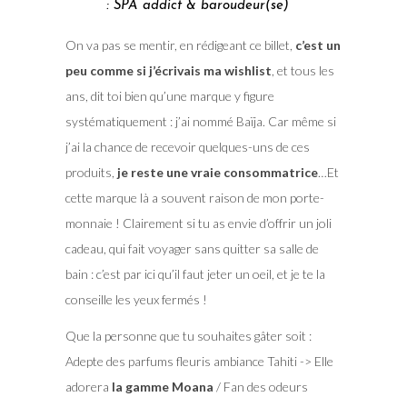
: SPA addict & baroudeur(se)
On va pas se mentir, en rédigeant ce billet,
c’est un
peu comme si j’écrivais ma wishlist
, et tous les
ans, dit toi bien qu’une marque y figure
systématiquement : j’ai nommé Baïja. Car même si
j’ai la chance de recevoir quelques-uns de ces
produits,
je reste une vraie consommatrice
…Et
cette marque là a souvent raison de mon porte-
monnaie ! Clairement si tu as envie d’offrir un joli
cadeau, qui fait voyager sans quitter sa salle de
bain : c’est par ici qu’il faut jeter un oeil, et je te la
conseille les yeux fermés !
Que la personne que tu souhaites gâter soit :
Adepte des parfums fleuris ambiance Tahiti -> Elle
adorera
la gamme Moana
/ Fan des odeurs