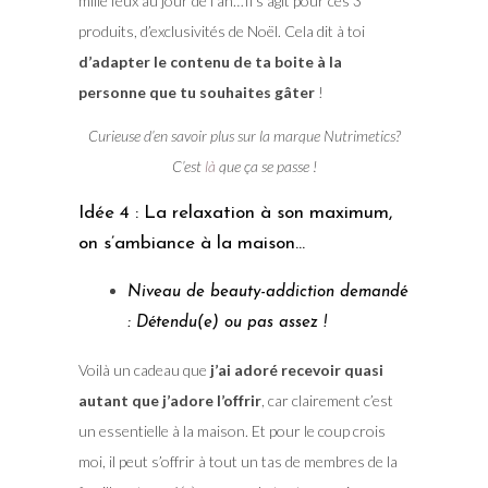
mille feux au jour de l’an…Il s’agit pour ces 3
produits, d’exclusivités de Noël. Cela dit à toi
d’adapter le contenu de ta boite à la
personne que tu souhaites gâter
!
Curieuse d’en savoir plus sur la marque Nutrimetics?
C’est
là
que ça se passe !
Idée 4 : La relaxation à son maximum,
on s’ambiance à la maison…
Niveau de beauty-addiction demandé
: Détendu(e) ou pas assez !
Voilà un cadeau que
j’ai adoré recevoir quasi
autant que j’adore l’offrir
, car clairement c’est
un essentielle à la maison. Et pour le coup crois
moi, il peut s’offrir à tout un tas de membres de la