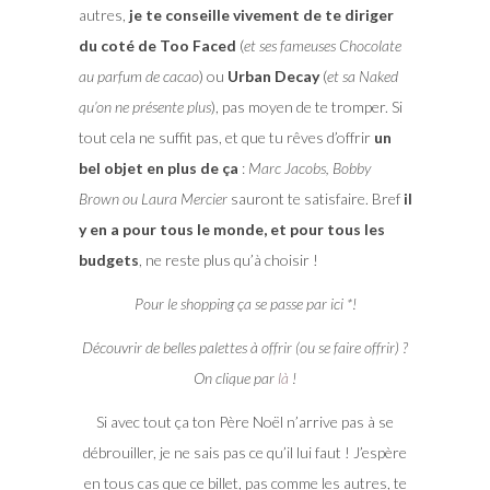
autres,
je te conseille vivement de te diriger
du coté de Too Faced
(
et ses fameuses Chocolate
au parfum de cacao
) ou
Urban Decay
(
et sa Naked
qu’on ne présente plus
), pas moyen de te tromper. Si
tout cela ne suffit pas, et que tu rêves d’offrir
un
bel objet en plus de ça
:
Marc Jacobs, Bobby
Brown ou Laura Mercier
sauront te satisfaire. Bref
il
y en a pour tous le monde, et pour tous les
budgets
, ne reste plus qu’à choisir !
Pour le shopping ça se passe par ici *!
Découvrir de belles palettes à offrir (ou se faire offrir) ?
On clique par
là
!
Si avec tout ça ton Père Noël n’arrive pas à se
débrouiller, je ne sais pas ce qu’il lui faut ! J’espère
en tous cas que ce billet, pas comme les autres, te