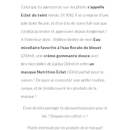
Celui que tu apercevras sur ma photo
s’appelle
Eclat du teint
(
vendu 19,90€
), il se compose d’une
jolie boite fleurie, et d’un trio de soins full-size que
j’ai déjà pu tester et approuver depuis longtemps !
A l’intérieur donc : l’édition limitée de mon
Eau
micellaire favorite à l’eau florale de bleuet
(
200ml
), une
crème gommante douce
avec
des microbilles de jojoba (
30ml
) et enfin
un
masque Nutrition Eclat
(
50ml
) parfait pour la
saison ! De quoi se concocter une petite routine
sympa, et de (re)découvrir les produits de la
marque !
Envie de faire partager ta découverte/passion pour le
bio ? Shoppes ton coffret
ici
!
Plutôt intéressée par les produits de la marque?