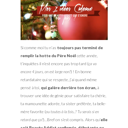
Si comme moi tu n’as
toujours pas terminé de
remplir la hotte du Père Noël
cette année,
t’inquiètes il n’est encore pas trop tard (
ça va
encore 4 jours, on est large non?
) ! En bonne
retardataire qui se respecte, j’ai quand même
pensé à toi,
qui galère derrière ton écran,
à
trouver une idée de génie pour satisfaire ta chérie,
ta mamounette adorée, ta sister préférée, ta belle-
mère favorite (
ou toutes à la fois..? Tu serais si en
retard que ça?
)…Bref on s’est compris. Alors qu’
elle
soit Beauty Addict confirmée, débutante ou