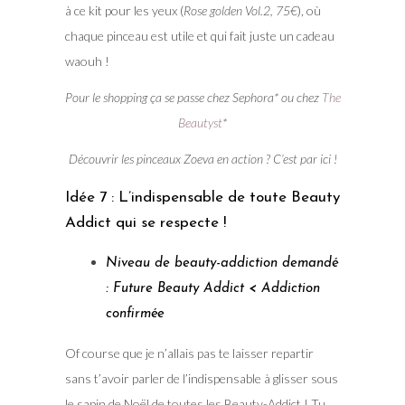
à ce kit pour les yeux (
Rose golden Vol.2, 75€
), où
chaque pinceau est utile et qui fait juste un cadeau
waouh !
Pour le shopping ça se passe chez Sephora* ou chez
The
Beautyst
*
Découvrir les pinceaux Zoeva en action ? C’est par ici !
Idée 7 : L’indispensable de toute Beauty
Addict qui se respecte !
Niveau de beauty-addiction demandé
: Future Beauty Addict < Addiction
confirmée
Of course que je n’allais pas te laisser repartir
sans t’avoir parler de l’indispensable à glisser sous
le sapin de Noël de toutes les Beauty-Addict ! Tu