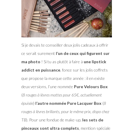
Si je devais te conseiller deux jolis cadeaux à offrir
ce serait surement
l’un de ceux qui figurent sur
ma photo
! Si tu as plutôt à faire à
une lipstick
addict en puissance
, fonce sur les jolis coffrets
que propose la marque cette année : il en existe
deux versions, l’une nommée
Pure Velours Box
(
8 rouges à lèvres mattes pour 65€, actuellement
épuisée
)
l’autre nommée Pure Lacquer Box
(
8
rouges à lèvres brillants, pour le même prix, dispo chez
TB
). Pour une fondue de make-up,
les sets de
pinceaux sont ultra complets
, mention spéciale