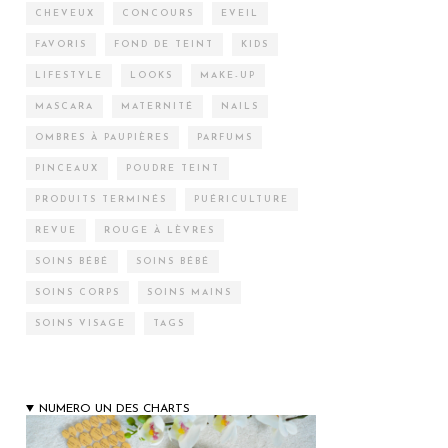
CHEVEUX
CONCOURS
EVEIL
FAVORIS
FOND DE TEINT
KIDS
LIFESTYLE
LOOKS
MAKE-UP
MASCARA
MATERNITÉ
NAILS
OMBRES À PAUPIÈRES
PARFUMS
PINCEAUX
POUDRE TEINT
PRODUITS TERMINÉS
PUÉRICULTURE
REVUE
ROUGE À LÈVRES
SOINS BÉBÉ
SOINS BÉBÉ
SOINS CORPS
SOINS MAINS
SOINS VISAGE
TAGS
NUMERO UN DES CHARTS