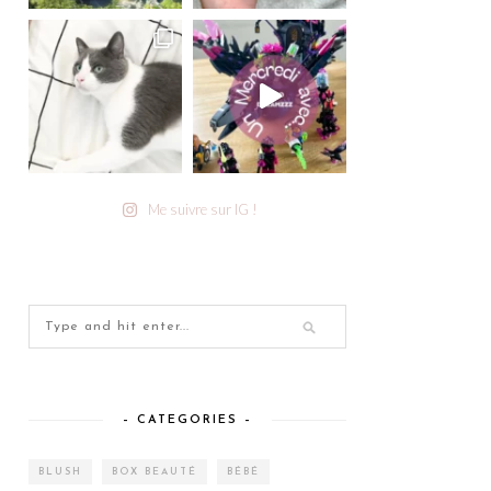
Me suivre sur IG !
– CATEGORIES –
BLUSH
BOX BEAUTÉ
BÉBÉ