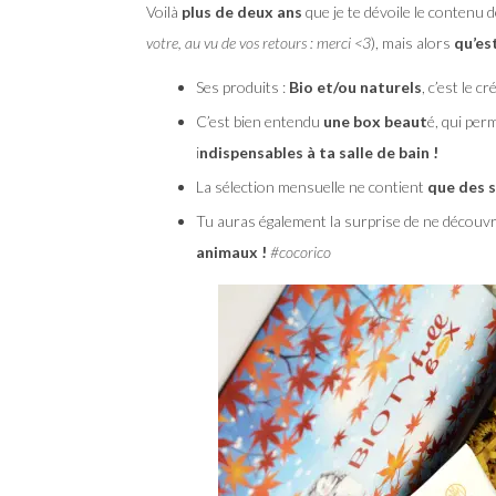
Voilà
plus de deux ans
que je te dévoile le contenu de
votre, au vu de vos retours : merci <3
), mais alors
qu’est
Ses produits :
Bio et/ou naturels
, c’est le 
C’est bien entendu
une box beaut
é, qui per
i
ndispensables à ta salle de bain !
La sélection mensuelle ne contient
que des 
Tu auras également la surprise de ne découv
animaux !
#cocorico