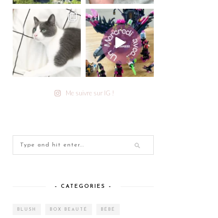
Me suivre sur IG !
– CATEGORIES –
BLUSH
BOX BEAUTÉ
BÉBÉ