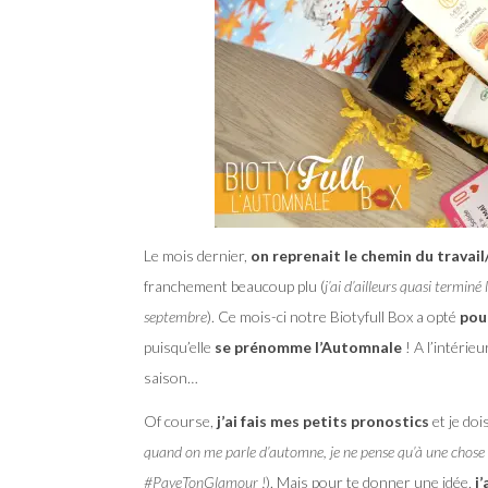
Le mois dernier,
on reprenait le chemin du travail/
franchement beaucoup plu (
j’ai d’ailleurs quasi termin
septembre
). Ce mois-ci notre Biotyfull Box a opté
pou
puisqu’elle
se prénomme l’Automnale
! A l’intérieu
saison…
Of course,
j’ai fais mes petits pronostics
et je doi
quand on me parle d’automne, je ne pense qu’à une chose :
#PayeTonGlamour !
). Mais pour te donner une idée,
j’