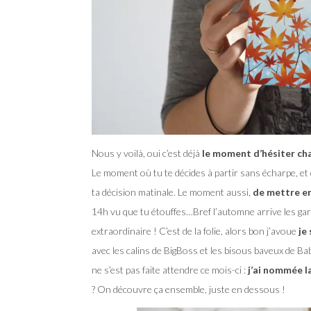
Nous y voilà, oui c’est déjà
le moment d’hésiter cha
Le moment où tu te décides à partir sans écharpe, et qu
ta décision matinale.
Le moment aussi,
de mettre en
14h vu que tu étouffes…Bref l’automne arrive les gars
extraordinaire ! C’est de la folie, alors bon j’avoue
je
avec les calins de BigBoss et les bisous baveux de B
ne s’est pas faite attendre ce mois-ci :
j’ai nommée l
? On découvre ça ensemble, juste en dessous !