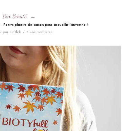
Box Beauté
 Petits plaisirs de saison pour accueillir l’automne !
7
par
alittleb
/
3 Commentaires