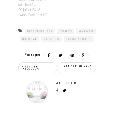
de Liberté…
20 juillet 2016
Dans "Box Beauté"
BIOTYFULL BOX
COSLYS
MASSATO
ORIJINAL
SANOLÉO
SAVON STORIES
Partager:
ARTICLE SUIVANT
ARTICLE
PRÉCÉDENT
ALITTLEB