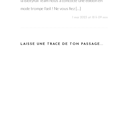
la Biotyfull Team nous a concocté une édition en
mode trompe l’œil ! Ne vous fiez […]
1 mai 2023 at 18 h 09 min
LAISSE UNE TRACE DE TON PASSAGE...