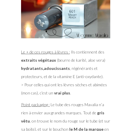
Le + de ces rouges à lèvres :
Ils contiennent des
extraits végétaux
(beurre de karité, aloe vera)
hydratants,adoucissants
, régénérants et
protecteurs, et de la vitamine E (anti-oxydante).
> Pour celles qui ont les lèvres sèches et abimées
(mon cas), c’est un
vrai plus
.
Point packaging :
Le tube des rouges Mavalia n’a
rien à envier aux grandes marques. Tout de
gris
vêtu
, on trouve le nom du rouge sur le tube (et sur
sa boite), et sur le bouchon
le M de la marque
en