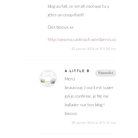
blog au fait, ce serait cool que tu y
jètes un coup d’oeil!
Des bisous xx
http://amoroccantouch.wordpress.com/
25 janvier 2014 at 18 h 28 min
A LITTLE B
Répondre
Merci
beaucoup :) oui il est super
joli je confirme, je file me
ballader sur ton blog !
bisous
28 janvier 2014 at 21 h 53 min