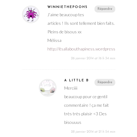
WINNIETHEPOOH5
Répondre
J’aime beaucoup tes
articles ! Ils sont tellement bien faits.
Pleins de bisous xx
Mélissa
http://itsallabouthapiness.wordpress.com/
26 janvier 2014 at 16 h 34 min
A LITTLE B
Répondre
Merciiii
beaucoup pour ce gentil
commentaire ! ça me fait
très très plaisir <3 Des
bisouuus
28 janvier 2014 at 21 h 54 min