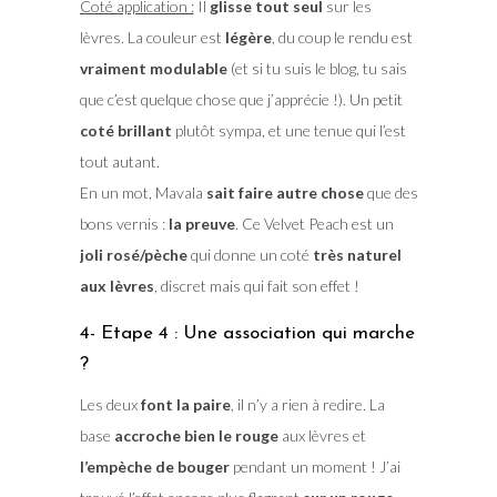
Coté application :
Il
glisse tout seul
sur les
lèvres. La couleur est
légère
, du coup le rendu est
vraiment modulable
(et si tu suis le blog, tu sais
que c’est quelque chose que j’apprécie !). Un petit
coté brillant
plutôt sympa, et une tenue qui l’est
tout autant.
En un mot, Mavala
sait faire autre chose
que des
bons vernis :
la preuve
. Ce Velvet Peach est un
joli rosé/pèche
qui donne un coté
très naturel
aux lèvres
, discret mais qui fait son effet !
4- Etape 4 : Une association qui marche
?
Les deux
font la paire
, il n’y a rien à redire. La
base
accroche bien le rouge
aux lèvres et
l’empèche de bouger
pendant un moment ! J’ai