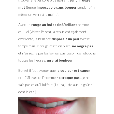
trouvé l’effet encore plus flagrant
sur un rouge
mat
(tenue
impeccable sans bouger
pendant 4h,
même un verre à la main !).
Avec un
rouge au fini satiné/brillant
comme
celui-ci (Velvet Peach), la tenue est également
excellente, la brillance
disparait un peu
avec le
temps mais le rouge reste en place,
ne migre pas
et n’assèche pas les lèvres, pas besoin de retouche
toutes les heures,
un vrai bonheur
!
Bon et il faut avouer que
la couleur est canon
non ? Si avec ça l’Homme
ne craque pas…
je ne
sais pas ce qu’il lui faut (il aura juste aucun goût si
c’est le cas.)!