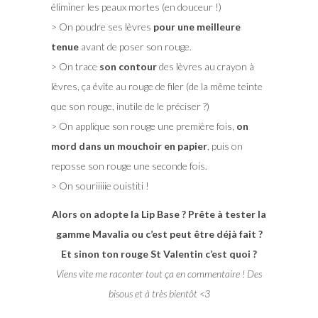
éliminer les peaux mortes (en douceur !)
> On poudre ses lèvres
pour une meilleure
tenue
avant de poser son rouge.
> On trace
son contour
des lèvres au crayon à
lèvres, ça évite au rouge de filer (de la même teinte
que son rouge, inutile de le préciser ?)
> On applique son rouge une première fois,
on
mord dans un mouchoir en papier
, puis on
reposse son rouge une seconde fois.
> On souriiiiie ouistiti !
Alors on adopte la Lip Base ? Prête à tester la
gamme Mavalia ou c’est peut être déjà fait ?
Et sinon ton rouge St Valentin c’est quoi ?
Viens vite me raconter tout ça en commentaire ! Des
bisous et à très bientôt <3