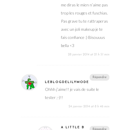
me diras le mien n’aime pas
trop les rouges et fuschias.
Pas grave tu te rattraperas
avec un joli makeup je te
fais confiance :) Bisouuus
bella <3
28 janvier 2014 at 21 h 51 min
Répondre
LEBLOGDELILYMODE
Ohhh j’aime!! je vais de suite le
tester ;-)!!
24 janvier 2014 at 8 h 46 min
A LITTLE B
Répondre