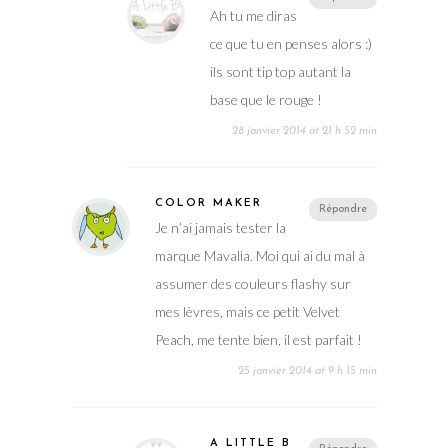
Ah tu me diras
ce que tu en penses alors :)
ils sont tip top autant la
base que le rouge !
28 janvier 2014 at 21 h 52 min
COLOR MAKER
Répondre
Je n’ai jamais tester la
marque Mavalia. Moi qui ai du mal à
assumer des couleurs flashy sur
mes lèvres, mais ce petit Velvet
Peach, me tente bien, il est parfait !
25 janvier 2014 at 9 h 15 min
A LITTLE B