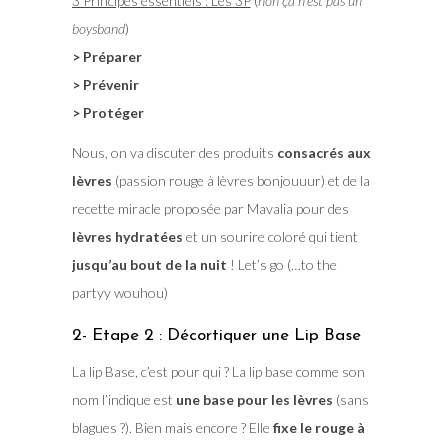
3 Principes essentiels : Les 3P
(
non ça n’est pas un
boysband
)
> Préparer
> Prévenir
> Protéger
Nous, on va discuter des produits
consacrés aux
lèvres
(passion rouge à lèvres bonjouuur) et de la
recette miracle proposée par Mavalia pour des
lèvres hydratées
et un sourire coloré qui tient
jusqu’au bout de la nuit
! Let’s go (…to the
partyy wouhou)
2- Etape 2 : Décortiquer une Lip Base
La lip Base, c’est pour qui ? La lip base comme son
nom l’indique est
une base pour les lèvres
(sans
blagues ?). Bien mais encore ? Elle
fixe le rouge à