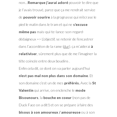
non…
Remarque j’aurai adoré
pouvoir te dire que
je l’avais trouvé, parce que ça me rendrait service
de
pouvoir sourire
à la grognasse qui m’écrase le
pied le matin dans le tram et qui ne
s’excuse
même pas
mais-qui-te-lance-son-regard-
dédaigneux => L’objectif, se retenir de l’encastrer
dans l’accordéon de la rame (
dur
). ça m’aiderai
à
relativiser
, sûrement plus que de me l’imaginer la
tête coincée entre deux boudins .
Enfin cela dit, ce dont on va parler aujourd’hui
n’est pas mal non plus dans son domaine
. Et
son domaine c’est un de mes
préférés.
Avec la
St
Valentin
qui arrive, on enclenche le
mode
Bisounours
, la
bouche en coeur
(non pas de
Duck Face on a dit!) et on se prépare à faire des
bisous à son amoureux / amoureuse
ou à son