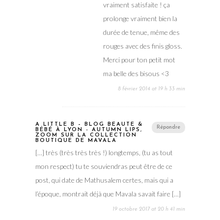
vraiment satisfaite ! ça
prolonge vraiment bien la
durée de tenue, même des
rouges avec des finis gloss.
Merci pour ton petit mot
ma belle des bisous <3
8 février 2014 at 19 h 33 min
A LITTLE B – BLOG BEAUTÉ &
Répondre
BÉBÉ À LYON - AUTUMN LIPS,
ZOOM SUR LA COLLECTION
BOUTIQUE DE MAVALA
[…] très (très très très !) longtemps, (tu as tout
mon respect) tu te souviendras peut être de ce
post, qui date de Mathusalem certes, mais qui a
l’époque, montrait déjà que Mavala savait faire […]
19 octobre 2017 at 20 h 41 min