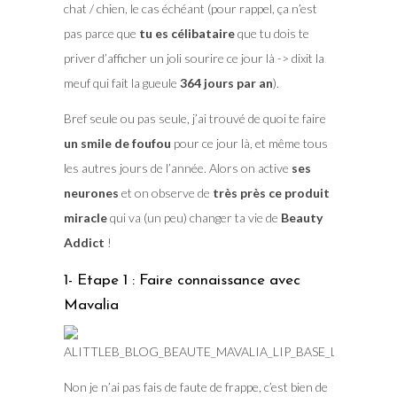
chat / chien, le cas échéant (pour rappel, ça n’est
pas parce que
tu es célibataire
que tu dois te
priver d’afficher un joli sourire ce jour là -> dixit la
meuf qui fait la gueule
364 jours par an
).
Bref seule ou pas seule, j’ai trouvé de quoi te faire
un smile de foufou
pour ce jour là, et même tous
les autres jours de l’année. Alors on active
ses
neurones
et on observe de
très près ce produit
miracle
qui va (un peu) changer ta vie de
Beauty
Addict
!
1- Etape 1 : Faire connaissance avec
Mavalia
Non je n’ai pas fais de faute de frappe, c’est bien de