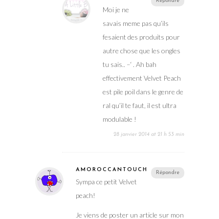
Répondre
Moi je ne
savais meme pas qu’ils
fesaient des produits pour
autre chose que les ongles
tu sais.. –‘ . Ah bah
effectivement Velvet Peach
est pile poil dans le genre de
ral qu’il te faut, il est ultra
modulable !
28 janvier 2014 at 21 h 53 min
AMOROCCANTOUCH
Répondre
Sympa ce petit Velvet
peach!
Je viens de poster un article sur mon