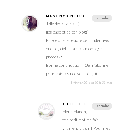
MANONVIGNEAUX
Répondre
Jolie découverte! (du
lips base et de ton blog!)
Est-ce que je peux te demander avec
quel logiciel tu fais tes montages
photos? :-).
Bonne continuation ! (Je m’abonne
pour voir tes nouveautés ;-))
3 février 2014 at 10 h 03 min
A LITTLE B
Répondre
Merci Manon,
ton petit mot me fait
vraiment plaisir ! Pour mes