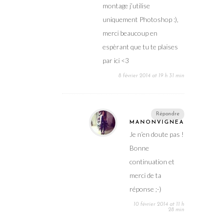
montage j’utilise
uniquement Photoshop :),
merci beaucoup en
espèrant que tu te plaises
par ici <3
8 février 2014 at 19 h 31 min
Répondre
MANONVIGNEAUX
Je n’en doute pas !
Bonne
continuation et
merci de ta
réponse ;-)
10 février 2014 at 11 h
28 min