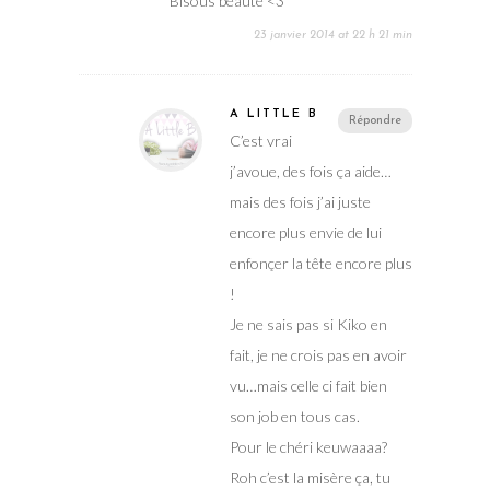
Bisous beauté <3
23 janvier 2014 at 22 h 21 min
A LITTLE B
Répondre
C’est vrai
j’avoue, des fois ça aide…
mais des fois j’ai juste
encore plus envie de lui
enfonçer la tête encore plus
!
Je ne sais pas si Kiko en
fait, je ne crois pas en avoir
vu…mais celle ci fait bien
son job en tous cas.
Pour le chéri keuwaaaa?
Roh c’est la misère ça, tu