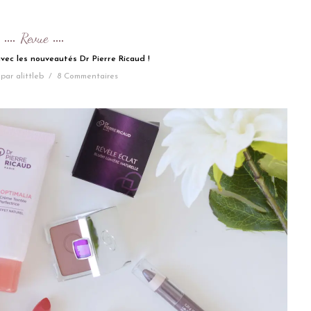
Revue
vec les nouveautés Dr Pierre Ricaud !
par
alittleb
/
8 Commentaires