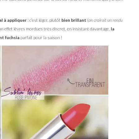
al à appliquer
: c’est léger, plutôt
bien brillant
(
on croirait un rendu
un effet lèvres mordues très discret, en insistant davantage,
la
nt fuchsia
parfait pour la saison !