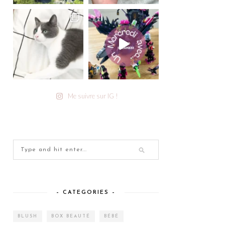
Me suivre sur IG !
– CATEGORIES –
BLUSH
BOX BEAUTÉ
BÉBÉ