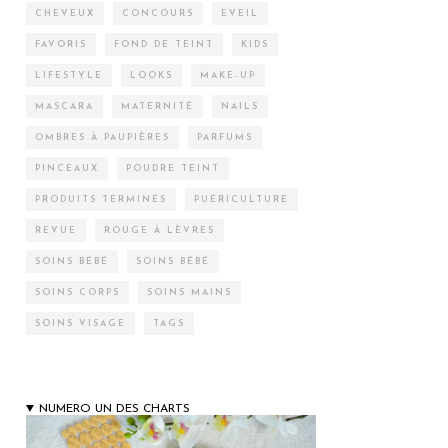
CHEVEUX
CONCOURS
EVEIL
FAVORIS
FOND DE TEINT
KIDS
LIFESTYLE
LOOKS
MAKE-UP
MASCARA
MATERNITÉ
NAILS
OMBRES À PAUPIÈRES
PARFUMS
PINCEAUX
POUDRE TEINT
PRODUITS TERMINÉS
PUÉRICULTURE
REVUE
ROUGE À LÈVRES
SOINS BÉBÉ
SOINS BÉBÉ
SOINS CORPS
SOINS MAINS
SOINS VISAGE
TAGS
NUMERO UN DES CHARTS