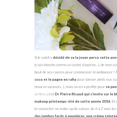
Si le soleil a
décidé de se la jouer perso cette an
je sois blanche comme un cachet d’aspirine…
), de mon c
bout de ses rayons pour commencer m’ambiancer ! A
coco et le pagne en rafia
pour danser pieds nus sur 
tenue en vacances…
), mais on en a profité pour
se pen
arrière
, c’est
Dr Pierre Ricaud qui s’invite sur le b
makeup printemps-été de cette année 2016
. Et
te concocter un make-up de saison, de A à Z avec les p
des jumbos fards à paupières, une crème teinté