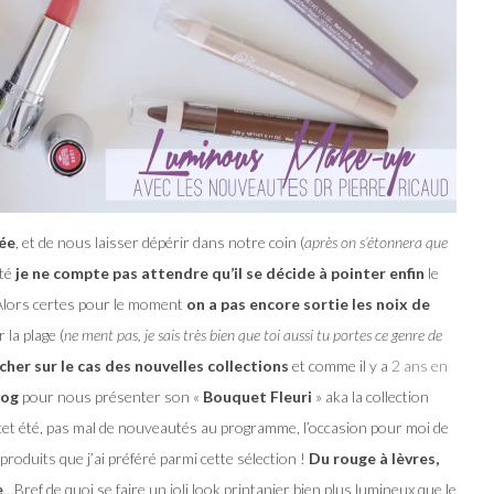
née
, et de nous laisser dépérir dans notre coin (
après on s’étonnera que
oté
je ne compte pas attendre qu’il se décide à pointer enfin
le
lors certes pour le moment
on a pas encore sortie les noix de
la plage (
ne ment pas, je sais très bien que toi aussi tu portes ce genre de
cher sur le cas des nouvelles collections
et comme il y a
2 ans en
log
pour nous présenter son «
Bouquet Fleuri
» aka la collection
 cet été, pas mal de nouveautés au programme, l’occasion pour moi de
roduits que j’ai préféré parmi cette sélection !
Du rouge à lèvres,
e
…Bref de quoi se faire un joli look printanier bien plus lumineux que le