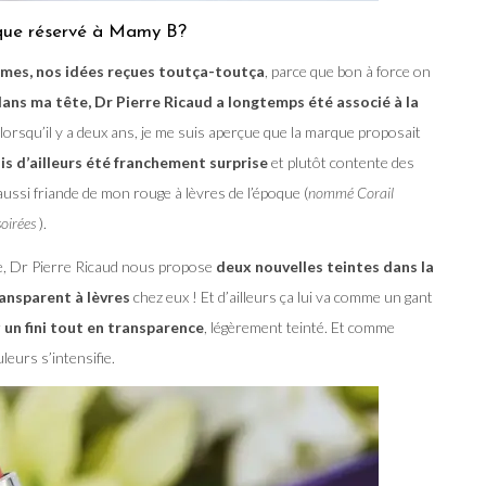
s que réservé à Mamy B?
mes, nos idées reçues toutça-toutça
, parce que bon à force on
ans ma tête, Dr Pierre Ricaud a longtemps été associé à la
lorsqu’il y a deux ans, je me suis aperçue que la marque proposait
ais d’ailleurs été franchement surprise
et plutôt contente des
 aussi friande de mon rouge à lèvres de l’époque (
nommé Corail
oirées
).
re, Dr Pierre Ricaud nous propose
deux nouvelles teintes dans la
ansparent à lèvres
chez eux ! Et d’ailleurs ça lui va comme un gant
r
un fini tout en transparence
, légèrement teinté. Et comme
leurs s’intensifie.