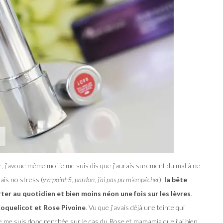
er, j’avoue même moi je me suis dis que j’aurais surement du mal à ne
ais no stress (
y a point S
, pardon, j’ai pas pu m’empêcher
),
la bête
orter au quotidien et bien moins néon une fois sur les lèvres
.
oquelicot et Rose Pivoine
. Vu que j’avais déjà une teinte qui
e me suis donc penchée sur le cas du Rose et mamamia que j’ai bien