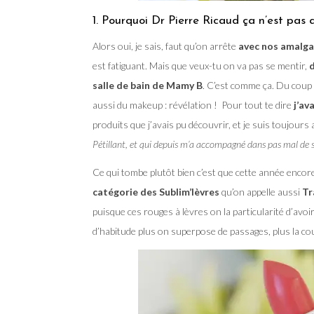
1. Pourquoi Dr Pierre Ricaud ça n’est pa
Alors oui, je sais, faut qu’on arrête
avec nos amalga
est fatiguant. Mais que veux-tu on va pas se mentir,
d
salle de bain de Mamy B
. C’est comme ça. Du coup 
aussi du makeup : révélation ! Pour tout te dire
j’av
produits que j’avais pu découvrir, et je suis toujours
Pétillant, et qui depuis m’a accompagné dans pas mal de s
Ce qui tombe plutôt bien c’est que cette année enco
catégorie des Sublim’lèvres
qu’on appelle aussi
Tr
puisque ces rouges à lèvres on la particularité d’avoi
d’habitude plus on superpose de passages, plus la cou