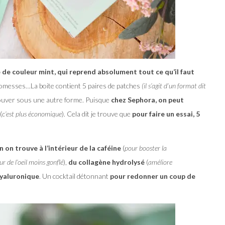
 de couleur mint, qui reprend absolument tout ce qu’il faut
romesses…La boite contient 5 paires de patches
(il s’agit d’un format dit
rouver sous une autre forme. Puisque
chez Sephora, on peut
(
c’est plus économique
). Cela dit je trouve que
pour faire un essai,
5
on trouve à l’intérieur de la caféine
(
pour booster la
r de l’oeil moins gonflé
),
du collagène hydrolysé
(
améliore
hyaluronique
. Un cocktail détonnant
pour redonner un coup de