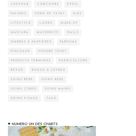
CHEVEUX
CONCOURS
EVEIL
FAVORIS
FOND DE TEINT
KIDS
LIFESTYLE
LOOKS
MAKE-UP
MASCARA
MATERNITÉ
NAILS
OMBRES À PAUPIÈRES
PARFUMS
PINCEAUX
POUDRE TEINT
PRODUITS TERMINÉS
PUÉRICULTURE
REVUE
ROUGE À LÈVRES
SOINS BÉBÉ
SOINS BÉBÉ
SOINS CORPS
SOINS MAINS
SOINS VISAGE
TAGS
NUMERO UN DES CHARTS