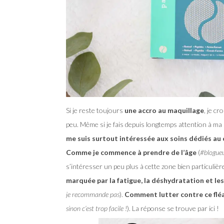
Si je reste toujours
une accro au maquillage
, je c
peu. Même si je fais depuis longtemps attention à 
me suis surtout intéressée aux soins dédiés au c
Comme je commence à prendre de l’âge
(
#blogue
s’intéresser un peu plus à cette zone bien particulièr
marquée par la fatigue, la déshydratation et les
je recommande pas
).
Comment lutter contre ce flé
sinon c’est trop facile !
). La réponse se trouve par ici !