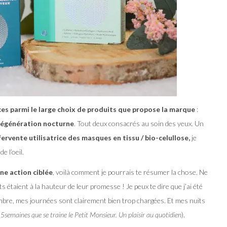
es parmi le large choix de produits que propose la marque
:
 régénération nocturne
. Tout deux consacrés au soin des yeux. Un
fervente utilisatrice des masques en tissu / bio-celullose,
je
e l’oeil.
ne action ciblée
, voilà comment je pourrais te résumer la chose. Ne
s étaient à la hauteur de leur promesse ! Je peux te dire que j’ai été
mbre, mes journées sont clairement bien trop chargées. Et mes nuits
5semaines que se traine le Petit Monsieur. Un plaisir au quotidien
).