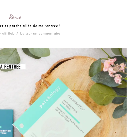
Revue
etits patchs alliés de ma rentrée !
r
alittleb
/
Laisser un commentaire