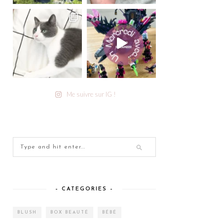
Me suivre sur IG !
– CATEGORIES –
BLUSH
BOX BEAUTÉ
BÉBÉ