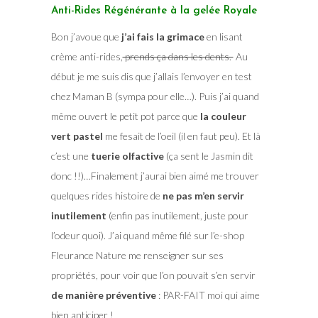
Anti-Rides Régénérante à la gelée Royale
Bon j’avoue que
j’ai fais la grimace
en lisant
crème anti-rides,
prends ça dans les dents.
Au
début je me suis dis que j’allais l’envoyer en test
chez Maman B (sympa pour elle…). Puis j’ai quand
même ouvert le petit pot parce que
la couleur
vert pastel
me fesait de l’oeil (il en faut peu). Et là
c’est une
tuerie olfactive
(ça sent le Jasmin dit
donc !!)…Finalement j’aurai bien aimé me trouver
quelques rides histoire de
ne pas m’en servir
inutilement
(enfin pas inutilement, juste pour
l’odeur quoi). J’ai quand même filé sur l’e-shop
Fleurance Nature me renseigner sur ses
propriétés, pour voir que l’on pouvait s’en servir
de manière préventive
: PAR-FAIT moi qui aime
bien anticiper !