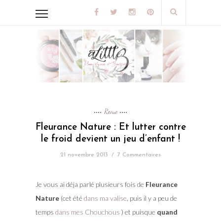
Revue
Fleurance Nature : Et lutter contre
le froid devient un jeu d’enfant !
21 novembre 2013
/
7 Commentaires
Je vous ai déja parlé plusieurs fois de
Fleurance
Nature
(cet été
dans ma valise
, puis il y a peu de
temps
dans mes Chouchous
) et puisque
quand