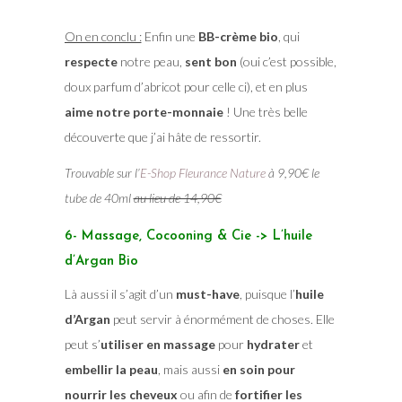
On en conclu :
Enfin une
BB-crème bio
, qui
respecte
notre peau,
sent bon
(oui c’est possible,
doux parfum d’abricot pour celle ci), et en plus
aime notre porte-monnaie
! Une très belle
découverte que j’ai hâte de ressortir.
Trouvable sur l’
E-Shop Fleurance Nature
à 9,90€ le
tube de 40ml
au lieu de 14,90€
6- Massage, Cocooning & Cie -> L’huile
d’Argan Bio
Là aussi il s’agit d’un
must-have
, puisque l’
huile
d’Argan
peut servir à énormément de choses. Elle
peut s’
utiliser en massage
pour
hydrater
et
embellir la peau
, mais aussi
en soin pour
nourrir les cheveux
ou afin de
fortifier les