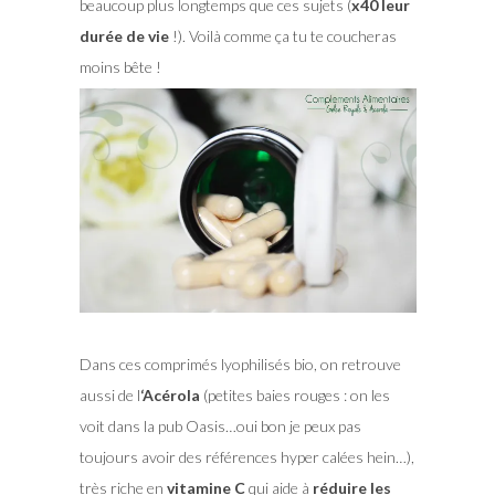
beaucoup plus longtemps que ces sujets (
x40 leur
durée de vie
!). Voilà comme ça tu te coucheras
moins bête !
Dans ces comprimés lyophilisés bio, on retrouve
aussi de l
‘Acérola
(petites baies rouges : on les
voit dans la pub Oasis…oui bon je peux pas
toujours avoir des références hyper calées hein…),
très riche en
vitamine C
qui aide à
réduire les