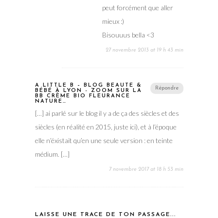
peut forcément que aller
mieux :)
Bisouuus bella <3
27 novembre 2013 at 19 h 43 min
A LITTLE B – BLOG BEAUTÉ &
Répondre
BÉBÉ À LYON - ZOOM SUR LA
BB CRÈME BIO FLEURANCE
NATURE…
[…] ai parlé sur le blog il y a de ça des siècles et des
siècles (en réalité en 2015, juste ici), et à l’époque
elle n’éxistait qu’en une seule version : en teinte
médium. […]
7 novembre 2017 at 18 h 53 min
LAISSE UNE TRACE DE TON PASSAGE...