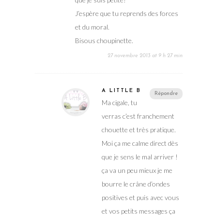
J’espère que tu reprends des forces
et du moral.
Bisous choupinette.
27 novembre 2013 at 9 h 27 min
A LITTLE B
Répondre
Ma cigale, tu
verras c’est franchement
chouette et très pratique.
Moi ça me calme direct dès
que je sens le mal arriver !
ça va un peu mieux je me
bourre le crâne d’ondes
positives et puis avec vous
et vos petits messages ça