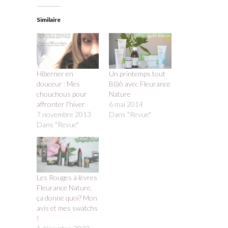
Similaire
Hiberner en
Un printemps tout
douceur : Mes
B(i)ô avec Fleurance
chouchous pour
Nature
affronter l’hiver
6 mai 2014
7 novembre 2013
Dans "Revue"
Dans "Revue"
Les Rouges à lèvres
Fleurance Nature,
ça donne quoi? Mon
avis et mes swatchs
!