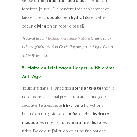
visage qui
marquent un peu plus
: ride du lion,
fosettes, joues…Elle pénètre très rapidement et
laisse la peau
souple
, bien
hydratée
, et cette
odeur
divine
on en reparle pas si?
Trouvable sur l’
E-shop Fleurance Nature
Crème anti-
rides régénérante à la Gelée Royale (cosmétique Bio) à
17,90€ les 50ml
5- Halte au teint façon Casper -> BB crème
Anti-Age
Toujours dans la lignée des
soins anti-âge
(non je
ne le prends pas mal promis), là aussi une jolie
découverte avec cette
BB-crème
! 5 Actions
beauté en un geste : elle
unifie
le teint,
hydrate
,
masque
les imperfections,
matifie
et
lisse
les
rides. De ce que j’ai pu en voir une fine couche