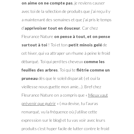
on aime on ne compte pas
, je reviens causer
avec toi de la sélection de produits que j’ai reçu il y
a maintenant des semaines et que j’ai pris le temps
d’
apprivoiser tout en douceur
. Car chez
Fleurance Nature
on pense à tout, et on pense
surtout à toi
! Toi et ton
petit minois gelé
de
cet hiver, qui va attraper un rhume à peine le froid
débarqué. Toi qui perd tes cheveux
comme les
feuilles des arbres
. Toi qui te
flétrie comme un
pruneau
dès que le soleil disparait ( et oui la
vieillesse nous guette mon amie…). Bref chez
Fleurance Nature on a compris que «
Mieux vaut
prévenir que guérir
» ( ma devise, tu l’auras
remarqué, vu la fréquence où j’utilise cette
expression sur le blog) et tu vas voir avec leurs
produits c’est hyper facile de lutter contre le froid