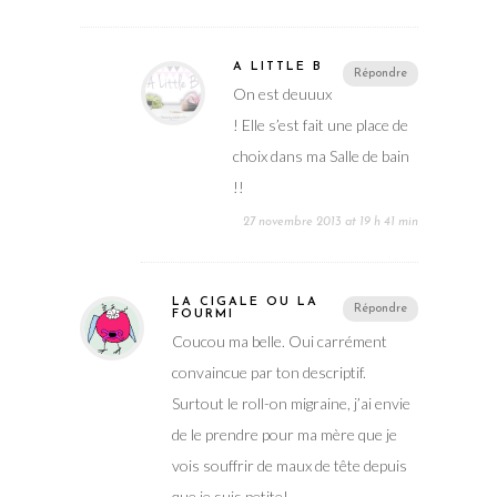
A LITTLE B
Répondre
On est deuuux
! Elle s’est fait une place de
choix dans ma Salle de bain
!!
27 novembre 2013 at 19 h 41 min
LA CIGALE OU LA
Répondre
FOURMI
Coucou ma belle. Oui carrément
convaincue par ton descriptif.
Surtout le roll-on migraine, j’ai envie
de le prendre pour ma mère que je
vois souffrir de maux de tête depuis
que je suis petite!