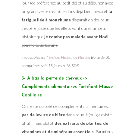
jour (de préférence au petit-dej et au déjeuner avec
un grand verre d’eau). Je dors déjà bien mieux et
la
fatigue liée à mon rhume
disparaît en douceur.
J’espère juste que les effets vont durer un peu,
histoire que
je tombe pas malade avant Noël
comme tous les ans.
Trouvables sur l’
E-shop Fleurance Nature
Boite de 30
comprimés soit 15 jours à 16,50€
3- A bas la perte de cheveux ->
Compléments alimentaires Fortifiant Masse
Capillaire
On reste du coté des compléments alimentaires,
pas de levure de bière
dans ceux là (oui ça existe
uhu!), mais plutôt
des extraits de plantes, de
vitamines et de minéraux essentiels
. Parmi eux