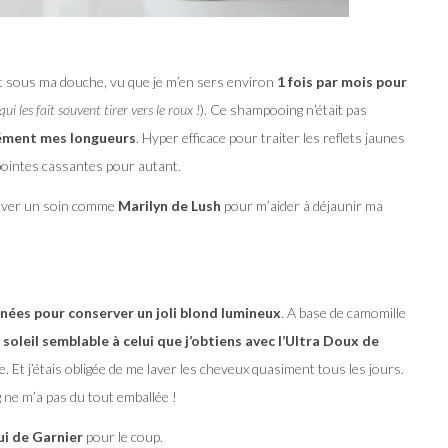
it sous ma douche, vu que je m’en sers environ
1 fois par mois pour
ui les fait souvent tirer vers le roux !
). Ce shampooing n’était pas
mément mes longueurs
. Hyper efficace pour traiter les reflets jaunes
 pointes cassantes pour autant.
ouver un soin comme
Marilyn de Lush
pour m’aider à déjaunir ma
années pour conserver un joli blond lumineux
. A base de camomille
 soleil semblable à celui que j’obtiens avec l’Ultra Doux de
ce. Et j’étais obligée de me laver les cheveux quasiment tous les jours.
 ne m’a pas du tout emballée !
ui de Garnier
pour le coup.