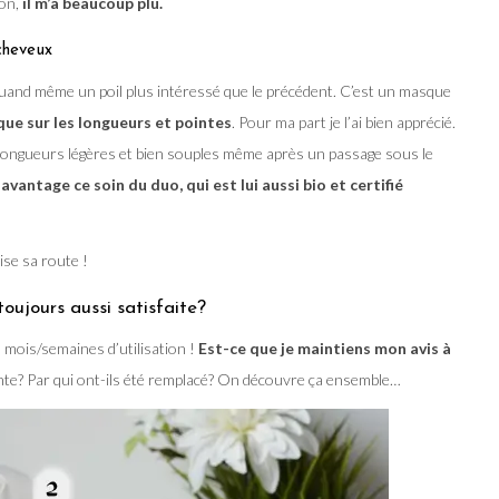
on,
il m’a beaucoup plu.
cheveux
 quand même un poil plus intéressé que le précédent. C’est un masque
que sur les longueurs et pointes
. Pour ma part je l’ai bien apprécié.
s longueurs légères et bien souples même après un passage sous le
antage ce soin du duo, qui est lui aussi bio et certifié
oise sa route !
toujours aussi satisfaite?
s mois/semaines d’utilisation !
Est-ce que je maintiens mon avis à
ente? Par qui ont-ils été remplacé? On découvre ça ensemble…