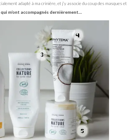
cialement adapté à ma crinière, et j’y associe du coup des masques et
 qui m’ont accompagnés dernièrement…