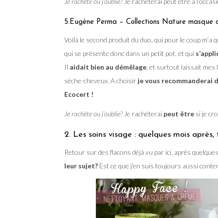
Je rachète ou j’oublie?
Je rachèterai peut être à l’occasi
5.Eugène Perma – Collections Nature masque 
Voilà le second produit du duo, qui pour le coup m’a
qui se présente donc dans un petit pot, et qui
s’appli
Il
aidait bien au démêlage
, et surtout laissait me
sèche-cheveux. A choisir
je vous recommanderai dav
Ecocert !
Je rachète ou j’oublie?
Je rachèterai
peut être
si je cr
2. Les soins visage : quelques mois après, 
Retour sur des flacons déjà vu par ici, après quelque
leur sujet?
Est ce que j’en suis toujours aussi cont