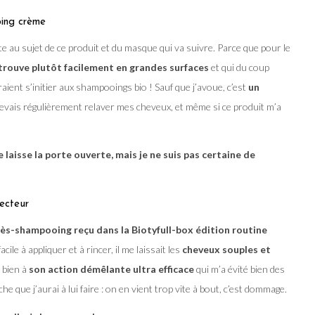
oing crème
e au sujet de ce produit et du masque qui va suivre. Parce que pour le
 trouve plutôt facilement en grandes surfaces
et qui du coup
aient s’initier aux shampooings bio ! Sauf que j’avoue, c’est
un
 devais régulièrement relaver mes cheveux, et même si ce produit m’a
e laisse la porte ouverte, mais je ne suis pas certaine de
ecteur
rès-shampooing reçu dans la Biotyfull-box édition routine
facile à appliquer et à rincer, il me laissait les
cheveux souples et
 bien à
son action démêlante ultra efficace
qui m’a évité bien des
oche que j’aurai à lui faire : on en vient trop vite à bout, c’est dommage.