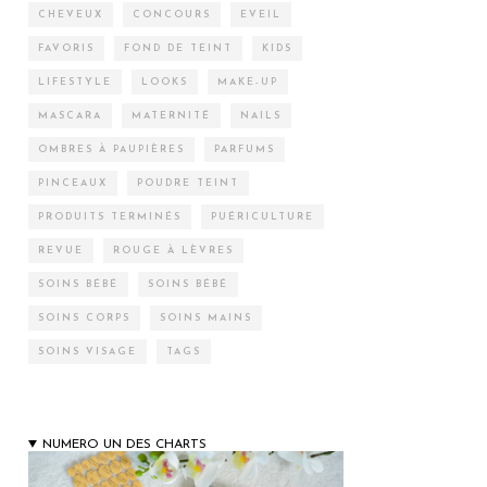
CHEVEUX
CONCOURS
EVEIL
FAVORIS
FOND DE TEINT
KIDS
LIFESTYLE
LOOKS
MAKE-UP
MASCARA
MATERNITÉ
NAILS
OMBRES À PAUPIÈRES
PARFUMS
PINCEAUX
POUDRE TEINT
PRODUITS TERMINÉS
PUÉRICULTURE
REVUE
ROUGE À LÈVRES
SOINS BÉBÉ
SOINS BÉBÉ
SOINS CORPS
SOINS MAINS
SOINS VISAGE
TAGS
NUMERO UN DES CHARTS