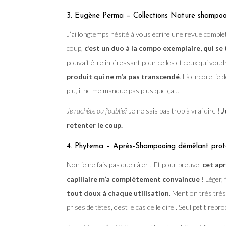
3. Eugène Perma – Collections Nature shampo
J’ai longtemps hésité à vous écrire une revue complèt
coup,
c’est un duo à la compo exemplaire, qui se
pouvait être intéressant pour celles et ceux qui voudr
produit qui ne m’a pas transcendé
. Là encore, je
plu, il ne me manque pas plus que ça…
Je rachète ou j’oublie?
Je ne sais pas trop à vrai dire !
J
retenter le coup.
4. Phytema – Après-Shampooing démêlant prot
Non je ne fais pas que râler ! Et pour preuve,
cet ap
capillaire m’a complètement convaincue
! Léger, 
tout doux à chaque utilisation
. Mention très très
prises de têtes, c’est le cas de le dire . Seul petit repr