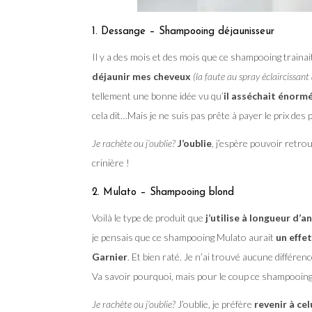
1. Dessange – Shampooing déjaunisseur
Il y a des mois et des mois que ce shampooing traina
déjaunir mes cheveux
(la faute au spray éclaircissant q
tellement une bonne idée vu qu’
il asséchait énor
cela dit…Mais je ne suis pas prête à payer le prix des
Je rachète ou j’oublie?
J’oublie
, j’espère pouvoir retr
crinière !
2. Mulato – Shampooing blond
Voilà le type de produit que
j’utilise à longueur d’
je pensais que ce shampooing Mulato aurait
un effet
Garnier
. Et bien raté. Je n’ai trouvé aucune différen
Va savoir pourquoi, mais pour le coup ce shampooing
Je rachète ou j’oublie?
J’oublie, je préfère
revenir à cel