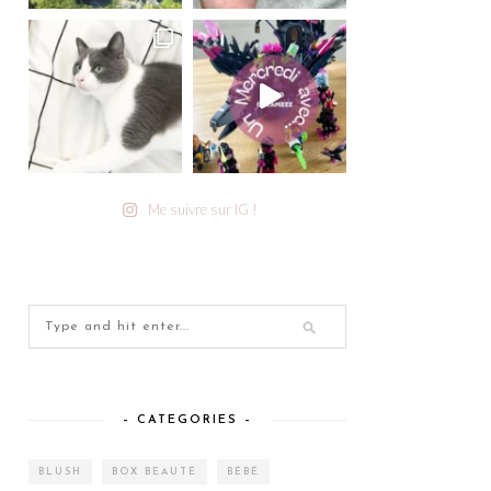
Me suivre sur IG !
– CATEGORIES –
BLUSH
BOX BEAUTÉ
BÉBÉ